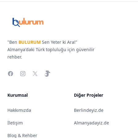
Footer
Bulurum.de
"Ben
BULURUM
Sen Yeter ki Ara!"
Almanya'daki Türk topluluğu için güvenilir
rehber.
Facebook
Instagram
X
TikTok
Kurumsal
Diğer Projeler
Hakkımızda
Berlindeyiz.de
İletişim
Almanyadayiz.de
Blog & Rehber