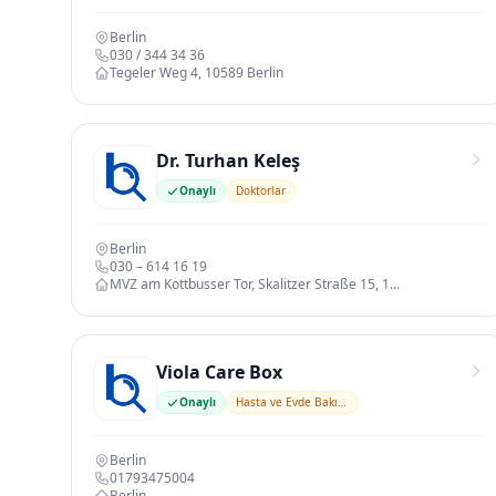
Berlin
030 / 344 34 36
Tegeler Weg 4, 10589 Berlin
Dr. Turhan Keleş
Onaylı
Doktorlar
Berlin
030 – 614 16 19
MVZ am Kottbusser Tor, Skalitzer Straße 15, 1...
Viola Care Box
Onaylı
Hasta ve Evde Bakım Hizmetleri
Berlin
01793475004
Berlin