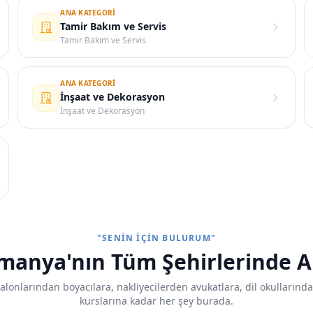
ANA KATEGORI
Tamir Bakım ve Servis
Tamir Bakım ve Servis
ANA KATEGORI
İnşaat ve Dekorasyon
İnşaat ve Dekorasyon
"SENIN İÇIN BULURUM"
manya'nın Tüm Şehirlerinde A
lonlarından boyacılara, nakliyecilerden avukatlara, dil okullarında
kurslarına kadar her şey burada.