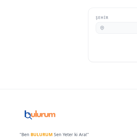
ŞEHIR
Footer
Bulurum.de
"Ben
BULURUM
Sen Yeter ki Ara!"