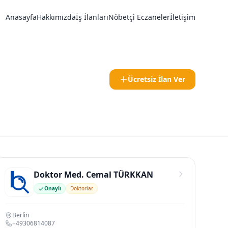
Anasayfa
Hakkımızda
İş İlanları
Nöbetçi Eczaneler
İletişim
Ücretsiz İlan Ver
Doktor Med. Cemal TÜRKKAN
Onaylı
Doktorlar
Berlin
+49306814087