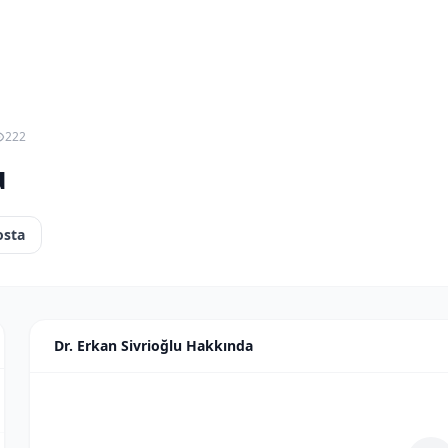
222
u
osta
Dr. Erkan Sivrioğlu Hakkında