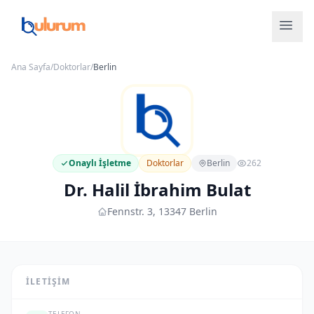
Ana Sayfa
/
Doktorlar
/
Berlin
Onaylı İşletme
Doktorlar
Berlin
262
Dr. Halil İbrahim Bulat
Fennstr. 3, 13347 Berlin
İLETIŞIM