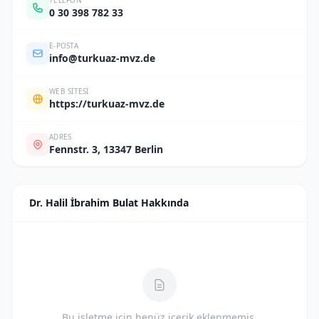
TELEFON
0 30 398 782 33
E-POSTA
info@turkuaz-mvz.de
WEB SITESI
https://turkuaz-mvz.de
ADRES
Fennstr. 3, 13347 Berlin
Dr. Halil İbrahim Bulat Hakkında
Bu işletme için henüz içerik eklenmemiş.