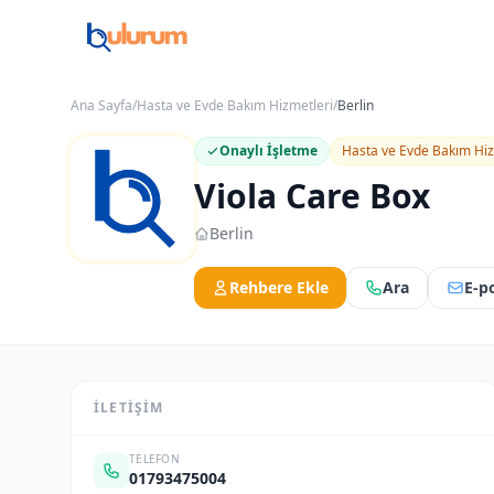
Ana Sayfa
/
Hasta ve Evde Bakım Hizmetleri
/
Berlin
Onaylı İşletme
Hasta ve Evde Bakım Hiz
Viola Care Box
Berlin
Rehbere Ekle
Ara
E-p
İLETIŞIM
TELEFON
01793475004