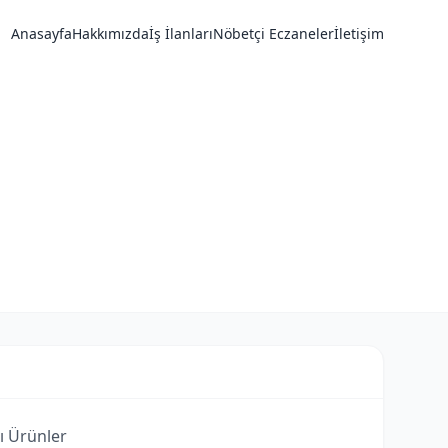
Anasayfa
Hakkımızda
İş İlanları
Nöbetçi Eczaneler
İletişim
ı Ürünler