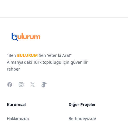
Footer
Bulurum.de
"Ben
BULURUM
Sen Yeter ki Ara!"
Almanya'daki Türk topluluğu için güvenilir
rehber.
Facebook
Instagram
X
TikTok
Kurumsal
Diğer Projeler
Hakkımızda
Berlindeyiz.de