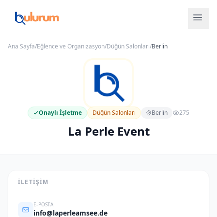
Ana Sayfa
/
Eğlence ve Organizasyon
/
Düğün Salonları
/
Berlin
Onaylı İşletme
Düğün Salonları
Berlin
275
La Perle Event
İLETIŞIM
E-POSTA
info@laperleamsee.de