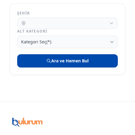
ŞEHIR
ALT KATEGORI
Ara ve Hemen Bul
Footer
Bulurum.de