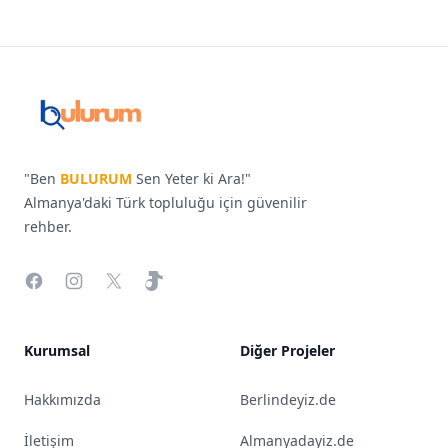
Footer
Bulurum.de
"Ben
BULURUM
Sen Yeter ki Ara!"
Almanya'daki Türk topluluğu için güvenilir
rehber.
Facebook
Instagram
X
TikTok
Kurumsal
Diğer Projeler
Hakkımızda
Berlindeyiz.de
İletişim
Almanyadayiz.de