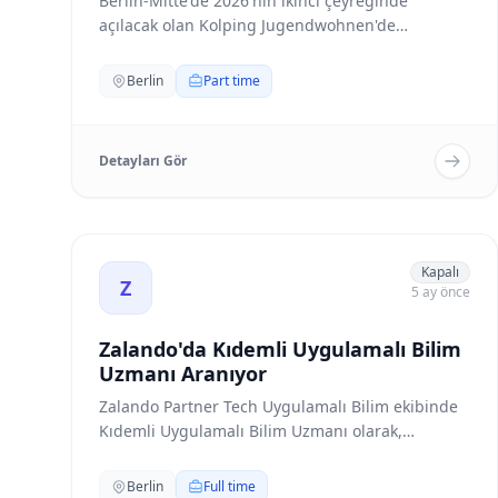
Berlin-Mitte'de 2026'nın ikinci çeyreğinde
açılacak olan Kolping Jugendwohnen'de
görevlendirilmek üz...
Berlin
Part time
Detayları Gör
Zalando'da Kıdemli Uygulamalı Bilim Uzmanı Aranıy
Kapalı
Z
5 ay önce
Zalando'da Kıdemli Uygulamalı Bilim
Uzmanı Aranıyor
Zalando Partner Tech Uygulamalı Bilim ekibinde
Kıdemli Uygulamalı Bilim Uzmanı olarak,
Zalando'nun b...
Berlin
Full time