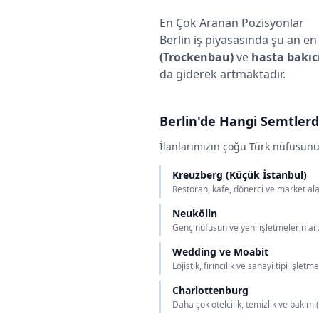
En Çok Aranan Pozisyonlar
Berlin iş piyasasında şu an e
(Trockenbau)
ve
hasta bakıc
da giderek artmaktadır.
Berlin'de Hangi Semtlerde
İlanlarımızın çoğu Türk nüfusun
Kreuzberg (Küçük İstanbul)
Restoran, kafe, dönerci ve market alan
Neukölln
Genç nüfusun ve yeni işletmelerin art
Wedding ve Moabit
Lojistik, fırıncılık ve sanayi tipi işlet
Charlottenburg
Daha çok otelcilik, temizlik ve bakım 