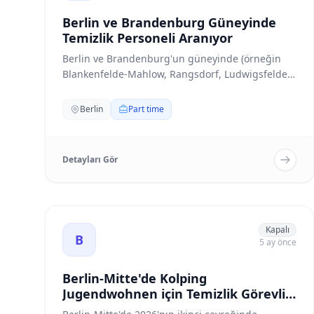
Berlin ve Brandenburg Güneyinde
Temizlik Personeli Aranıyor
Berlin ve Brandenburg'un güneyinde (örneğin
Blankenfelde-Mahlow, Rangsdorf, Ludwigsfelde)
bölgelerin...
Berlin
Part time
Detayları Gör
Berlin-Mitte'de Kolping Jugendwohnen için Temizlik
Kapalı
B
5 ay önce
Berlin-Mitte'de Kolping
Jugendwohnen için Temizlik Görevlisi
Aranıyor (Tam/Yarı Zamanlı)