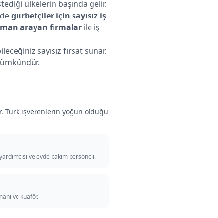
ediği ülkelerin başında gelir.
 de
gurbetçiler için sayısız iş
leman arayan firmalar
ile iş
eceğiniz sayısız fırsat sunar.
z mümkündür.
dır. Türk işverenlerin yoğun olduğu
 yardımcısı ve evde bakım personeli.
manı ve kuaför.