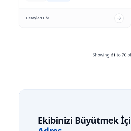
Detayları Gör
Showing
61
to
70
o
Ekibinizi Büyütmek İç
Adres