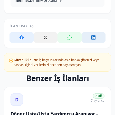
mehmet.berlin@proton.me
İLANI PAYLAŞ
Güvenlik İpucu:
İş başvurularında asla banka şifrenizi veya
hassas kişisel verilerinizi önceden paylaşmayın.
Benzer İş İlanları
Döner Usta/Usta Yardımcısı Aranıyor - İmren ilanını görü
Aktif
D
7 ay önce
Döner Usta/Usta Yardımcısı Aranıyor -