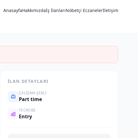
Anasayfa
Hakkımızda
İş İlanları
Nöbetçi Eczaneler
İletişim
İLAN DETAYLARI
ÇALIŞMA ŞEKLI
Part time
TECRÜBE
Entry