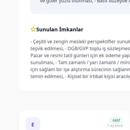
ve güler yüzlü olunması, - Basit düzeyde A
Sunulan İmkanlar
- Çeşitli ve zengin mesleki perspektifler sunul
teşvik edilmesi, - DGB/GVP toplu iş sözleşmes
Pazar ve resmi tatil günleri için ek ödeme yap
sunulması, - Tam zamanlı / yarı zamanlı / mini
için sağlam bir işe alıştırma sürecinin sağlanma
temin edilmesi, - Kişisel bir irtibat kişisi aracı
Elektrik Sektöründe Kariyer Fırsatları: Mühendis, U
Aktif
E
1 ay önce