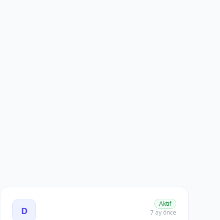
 İlanları ilanını görüntüle
Deneyimli Vergi Danışmanı Aranıyor – CICEK GmbH ilanını 
Aktif
D
7 ay önce