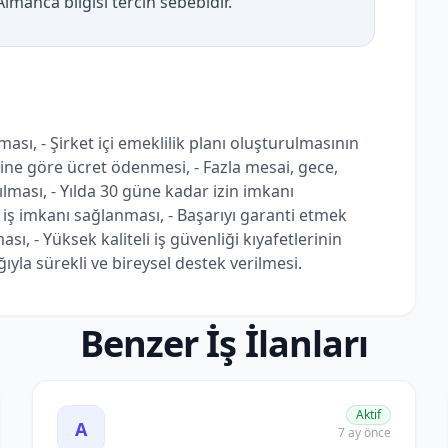
lmanca bilgisi tercih sebebidir.
ması, - Şirket içi emeklilik planı oluşturulmasının
ine göre ücret ödenmesi, - Fazla mesai, gece,
ılması, - Yılda 30 güne kadar izin imkanı
 iş imkanı sağlanması, - Başarıyı garanti etmek
sı, - Yüksek kaliteli iş güvenliği kıyafetlerinin
lığıyla sürekli ve bireysel destek verilmesi.
Benzer İş İlanları
sta, Tekniker ve Montaj Personeli Aranıyor ilanını görüntüle
Anaokulu (Kita - Eğitmen) Öğretmeni Aranıyor - Berlin İş
Aktif
A
7 ay önce