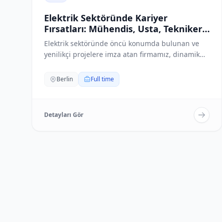
Elektrik Sektöründe Kariyer
Fırsatları: Mühendis, Usta, Tekniker
ve Montaj Personeli Aranıyor
Elektrik sektöründe öncü konumda bulunan ve
yenilikçi projelere imza atan firmamız, dinamik
ekibine...
Berlin
Full time
Detayları Gör