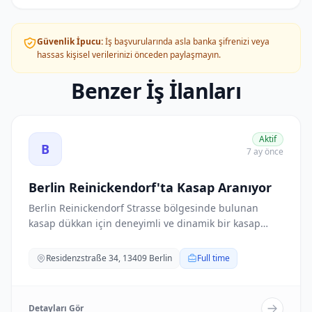
Güvenlik İpucu:
İş başvurularında asla banka şifrenizi veya
hassas kişisel verilerinizi önceden paylaşmayın.
Benzer İş İlanları
Berlin Reinickendorf'ta Kasap Aranıyor ilanını görüntüle
Aktif
B
7 ay önce
Berlin Reinickendorf'ta Kasap Aranıyor
Berlin Reinickendorf Strasse bölgesinde bulunan
kasap dükkan için deneyimli ve dinamik bir kasap
ara...
Residenzstraße 34, 13409 Berlin
Full time
Detayları Gör