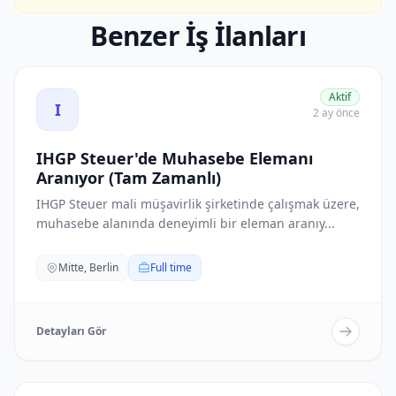
Benzer İş İlanları
IHGP Steuer'de Muhasebe Elemanı Aranıyor (Tam Zamanlı)
Aktif
I
2 ay önce
IHGP Steuer'de Muhasebe Elemanı
Aranıyor (Tam Zamanlı)
IHGP Steuer mali müşavirlik şirketinde çalışmak üzere,
muhasebe alanında deneyimli bir eleman aranıy...
Mitte, Berlin
Full time
Detayları Gör
Döner Usta/Usta Yardımcısı Aranıyor - İmren ilanını görü