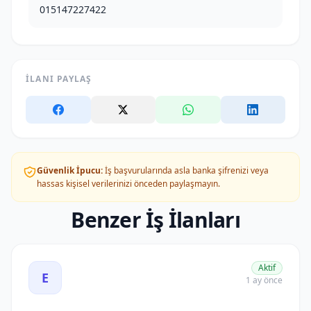
015147227422
İLANI PAYLAŞ
Güvenlik İpucu:
İş başvurularında asla banka şifrenizi veya
hassas kişisel verilerinizi önceden paylaşmayın.
Benzer İş İlanları
Elektrik Sektöründe Kariyer Fırsatları: Mühendis, Usta, T
Aktif
E
1 ay önce