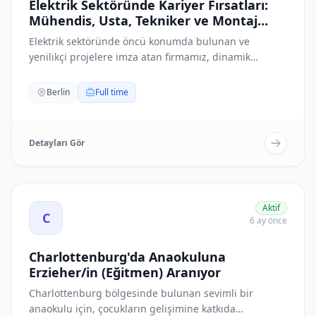
Elektrik Sektöründe Kariyer Fırsatları:
Mühendis, Usta, Tekniker ve Montaj
Personeli Aranıyor
Elektrik sektöründe öncü konumda bulunan ve
yenilikçi projelere imza atan firmamız, dinamik
ekibine...
Berlin
Full time
Detayları Gör
Charlottenburg'da Anaokuluna Erzieher/in (Eğitmen) Aran
Aktif
C
6 ay önce
Charlottenburg'da Anaokuluna
Erzieher/in (Eğitmen) Aranıyor
Charlottenburg bölgesinde bulunan sevimli bir
anaokulu için, çocukların gelişimine katkıda