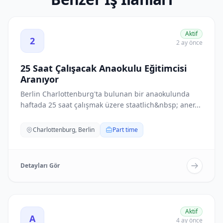
25 Saat Çalışacak Anaokulu Eğitimcisi Aranıyor ilanını gö
Aktif
2
2 ay önce
25 Saat Çalışacak Anaokulu Eğitimcisi
Aranıyor
Berlin Charlottenburg'ta bulunan bir anaokulunda
haftada 25 saat çalışmak üzere staatlich&nbsp; aner...
Charlottenburg, Berlin
Part time
Detayları Gör
Almanca Bilen Aşçı Aranıyor - Kita Tegeler Weg ilanını gö
Aktif
A
4 ay önce