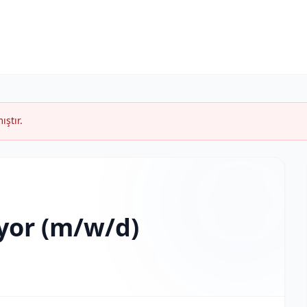
ıştır.
ıyor (m/w/d)