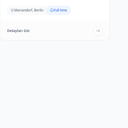
Ele...
Mariandorf, Berlin
Full time
Detayları Gör