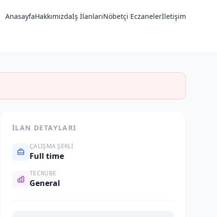
Anasayfa
Hakkımızda
İş İlanları
Nöbetçi Eczaneler
İletişim
İLAN DETAYLARI
ÇALIŞMA ŞEKLI
Full time
TECRÜBE
General