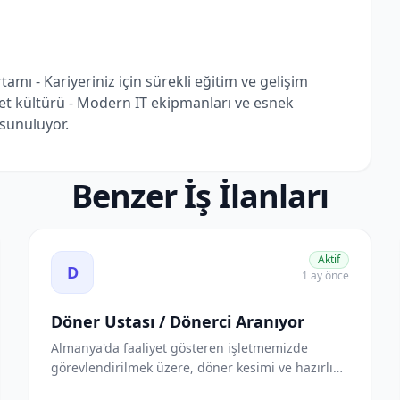
tamı - Kariyeriniz için sürekli eğitim ve gelişim
şirket kültürü - Modern IT ekipmanları ve esnek
 sunuluyor.
Benzer İş İlanları
ını görüntüle
Döner Ustası / Dönerci Aranıyor ilanını görüntüle
Aktif
D
1 ay önce
Döner Ustası / Dönerci Aranıyor
Almanya'da faaliyet gösteren işletmemizde
görevlendirilmek üzere, döner kesimi ve hazırlığı
konusund...