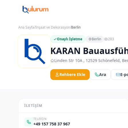
Ana Sayfa
/
İnşaat ve Dekorasyon
/
Berlin
Onaylı İşletme
Berlin
283
KARAN Bauausfü
Linden Str 10A , 12529 Schönefeld, Ber
Rehbere Ekle
Ara
E-p
İLETIŞIM
TELEFON
+49 157 758 37 967