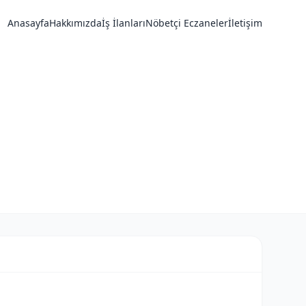
Anasayfa
Hakkımızda
İş İlanları
Nöbetçi Eczaneler
İletişim