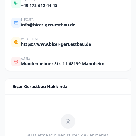
TELEFON
+49 173 612 44 45
E-POSTA
info@bicer-geruestbau.de
WEB SITESI
https://www.bicer-geruestbau.de
ADRES
Mundenheimer Str. 11 68199 Mannheim
Biçer Gerüstbau Hakkında
Bu işletme için henüz içerik eklenmemiş.