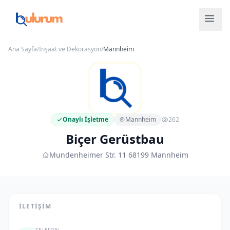
Ana Sayfa
/
İnşaat ve Dekorasyon
/
Mannheim
Onaylı İşletme
Mannheim
262
Biçer Gerüstbau
Mundenheimer Str. 11 68199 Mannheim
İLETIŞIM