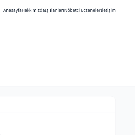
Anasayfa
Hakkımızda
İş İlanları
Nöbetçi Eczaneler
İletişim