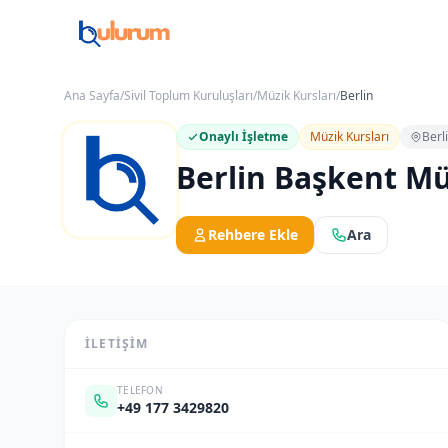
Ana Sayfa
/
Sivil Toplum Kuruluşları
/
Müzik Kursları
/
Berlin
Onaylı İşletme
Müzik Kursları
Berl
Berlin Başkent Mü
Rehbere Ekle
Ara
İLETIŞIM
TELEFON
+49 177 3429820