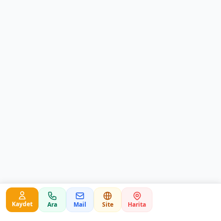
Kaydet
Ara
Mail
Site
Harita