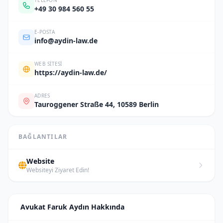
TELEFON
+49 30 984 560 55
E-POSTA
info@aydin-law.de
WEB SITESI
https://aydin-law.de/
ADRES
Tauroggener Straße 44, 10589 Berlin
BAĞLANTILAR
Website
Websiteyi Ziyaret Edin!
Avukat Faruk Aydın Hakkında