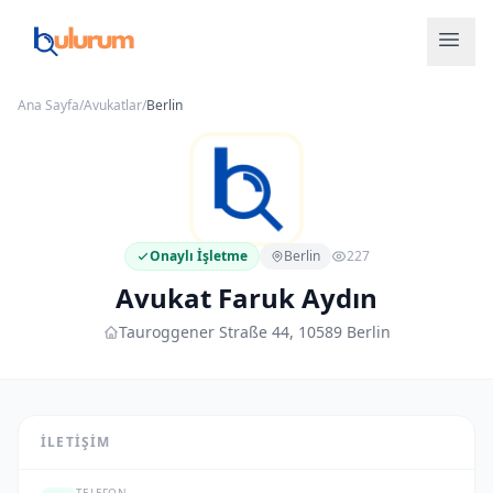
Ana Sayfa
/
Avukatlar
/
Berlin
Onaylı İşletme
Berlin
227
Avukat Faruk Aydın
Tauroggener Straße 44, 10589 Berlin
İLETIŞIM